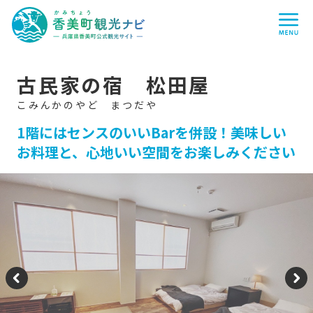
香
me
美
町
観
光
ナ
ビ
-
古民家の宿 松田屋
兵
庫
県
香
美
1階にはセンスのいいBarを併設！美味しい
町
お料理と、心地いい空間をお楽しみください
公
式
観
光
サ
イ
ト
-
P
N