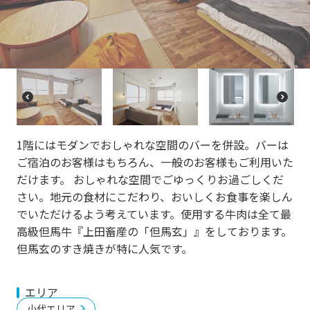
re
e
vi
xt
o
u
s
P
N
r
e
e
xt
vi
1階にはモダンでおしゃれな空間のバーを併設。バーは
o
ご宿泊のお客様はもちろん、一般のお客様もご利用いた
u
s
だけます。 おしゃれな空間でごゆっくりお過ごしくだ
さい。地元の食材にこだわり、おいしくお食事を楽しん
でいただけるよう考えています。使用する牛肉は全て最
高級但馬牛『上田畜産の「但馬玄」』をしております。
但馬玄のすき焼きが特に人気です。
エリア
小代エリア