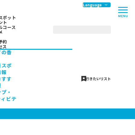
me
Language
スポット
ント
ルコース
メ
予約
セス
ての香
川スポ
情報
おすす
行きたいリスト
報
ンプ・
ティビテ