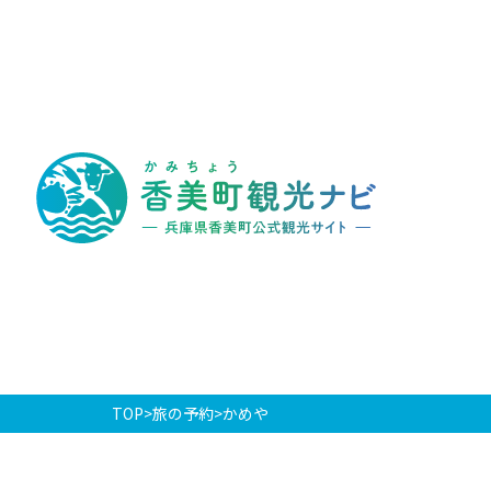
香
美
町
観
光
ナ
ビ
-
兵
庫
県
香
美
町
公
式
観
光
TOP
旅の予約
かめや
サ