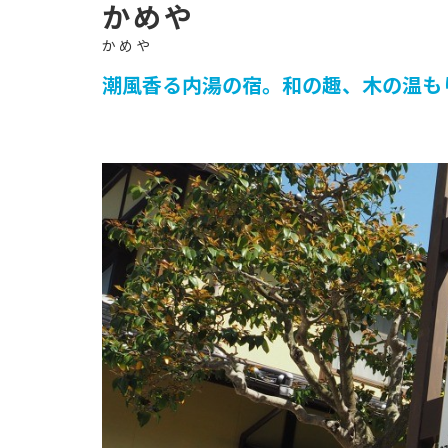
イ
ト
-
かめや
潮風香る内湯の宿。和の趣、木の温も