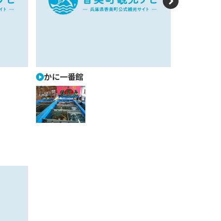
N
e
xt
かに一番館
マルコ山