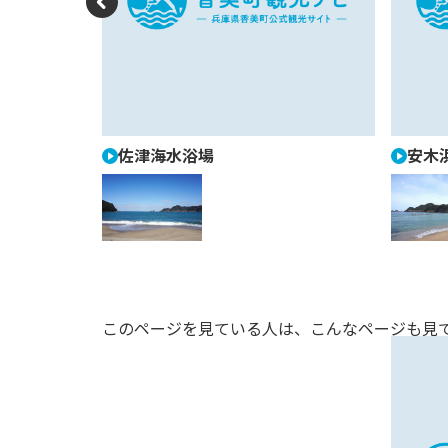
P
re
vi
o
u
佐津海水浴場
安木
s
このページを見ている人は、
こんなページも見