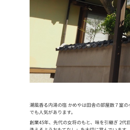
潮風香る内湯の宿 かめやは田舎の部屋数７室の
でも人気があります。
創業45年、先代の女将のもと、味を引継ぎ 2
逢えるようおもてなし」を大切に営んでいます