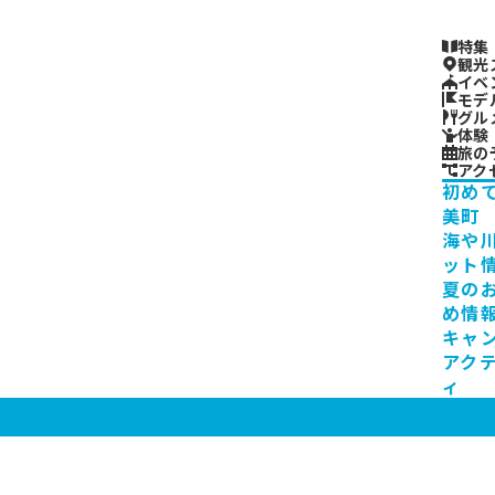
特集
観光
イベ
モデ
グル
体験
旅の
アク
初め
美町
海や
ット
夏の
め情
キャ
アク
ィ