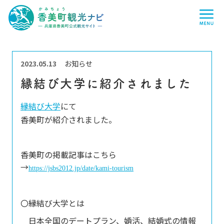
香
me
美
町
観
光
ナ
ビ
-
兵
2023.05.13
お知らせ
庫
県
縁結び大学に紹介されました
香
美
町
縁結び大学
にて
公
式
香美町が紹介されました。
観
光
サ
イ
香美町の掲載記事はこちら
ト
-
→
https://jsbs2012.jp/date/kami-tourism
〇縁結び大学とは
日本全国のデートプラン、婚活、結婚式の情報