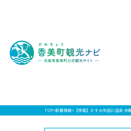
香
美
町
観
光
ナ
ビ
-
兵
庫
県
香
美
町
公
式
観
光
TOP
新着情報
【停電】かすみ矢田川温泉 休
サ