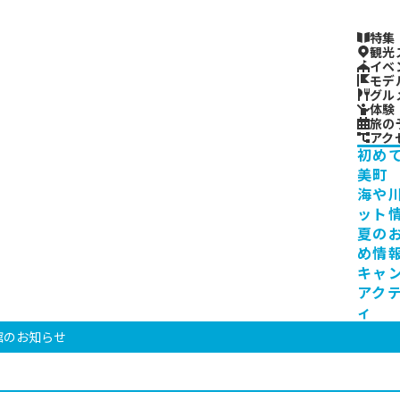
特集
観光
イベ
モデ
グル
体験
旅の
アク
初め
美町
海や
ット
夏の
め情
キャ
アク
ィ
館のお知らせ