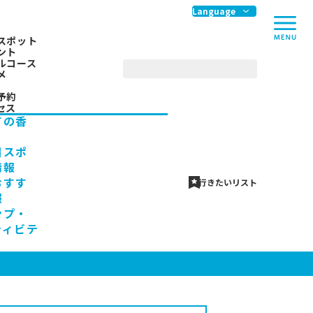
me
Language
スポット
ント
ルコース
メ
予約
セス
ての香
川スポ
情報
おすす
行きたいリスト
報
ンプ・
ティビテ