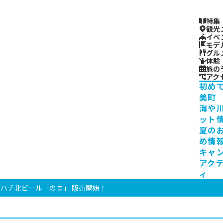
特集
観光
イベ
モデ
グル
体験
旅の
アク
初め
美町
海や
ット
夏の
め情
キャ
アク
ィ
ハチ北ビール「のま」 販売開始！