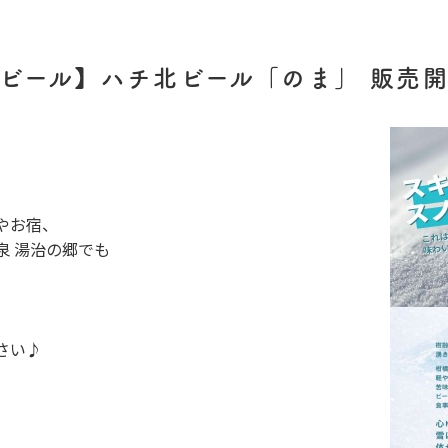
ビール】ハチ北ビール「のま」 販売
やお宿、
泉 湯治の郷でも
さい♪