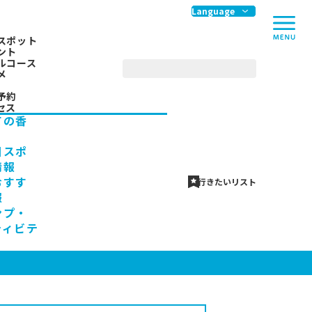
me
Language
スポット
ント
ルコース
メ
予約
セス
ての香
川スポ
情報
おすす
行きたいリスト
報
ンプ・
ティビテ