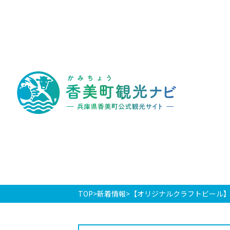
香
美
町
観
光
ナ
ビ
-
兵
庫
県
香
美
町
公
式
観
光
TOP
新着情報
【オリジナルクラフトビール】
サ