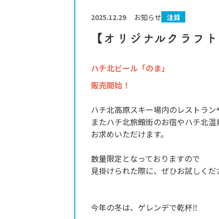
イ
ト
-
2025.12.29
お知らせ
注目
【オリジナルクラフト
ハチ北ビール「のま」
販売開始！
ハチ北高原スキー場内のレストラン
またハチ北旅館街のお宿やハチ北温
お求めいただけます。
数量限定となっておりますので
見掛けられた際に、ぜひお試しくだ
今年の冬は、ゲレンデで乾杯‼️