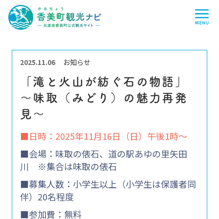
香
me
美
町
観
光
ナ
ビ
-
兵
2025.11.06
お知らせ
庫
県
「滝と火山が紡ぐ石の物語」
香
美
～味取（みどり）の魅力再発
町
公
式
見～
観
光
■日時：2025年11月16日（日）午後1時～
サ
イ
ト
■会場：味取の俵石、道の駅あゆの里矢田
-
川 ※集合は味取の俵石
■募集人数：小学生以上（小学生は保護者同
伴）20名程度
■参加費：無料