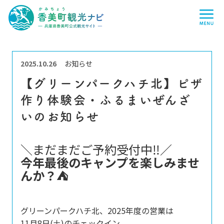
香
me
美
町
観
光
ナ
ビ
-
兵
2025.10.26
お知らせ
庫
県
【グリーンパークハチ北】ピザ
香
美
作り体験会・ふるまいぜんざ
町
公
式
いのお知らせ
観
光
サ
＼まだまだご予約受付中‼️／
イ
ト
今年最後のキャンプを楽しみませ
-
んか？⛺️
グリーンパークハチ北、2025年度の営業は
11月8日(土)のチェックイン