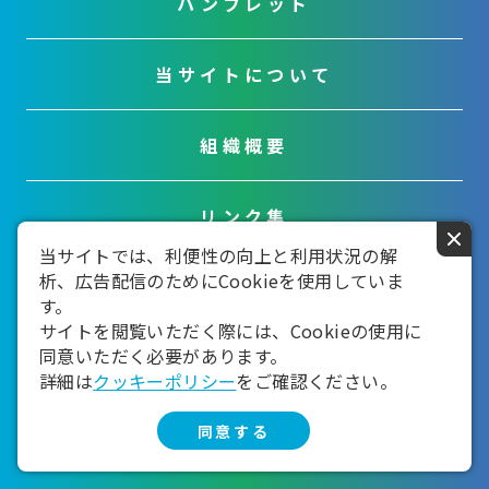
パンフレット
当サイトについて
組織概要
リンク集
×
当サイトでは、利便性の向上と利用状況の解
析、広告配信のためにCookieを使用していま
お問い合わせ
す。
サイトを閲覧いただく際には、Cookieの使用に
同意いただく必要があります。
詳細は
クッキーポリシー
をご確認ください。
同意する