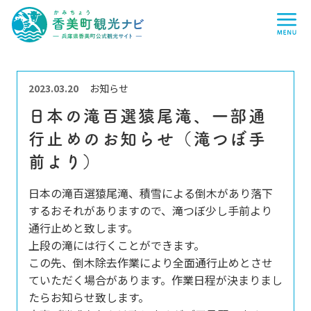
香
me
美
町
観
光
ナ
ビ
-
兵
2023.03.20
お知らせ
庫
県
日本の滝百選猿尾滝、一部通
香
美
行止めのお知らせ（滝つぼ手
町
公
式
前より）
観
光
日本の滝百選猿尾滝、積雪による倒木があり落下
サ
イ
するおそれがありますので、滝つぼ少し手前より
ト
通行止めと致します。
-
上段の滝には行くことができます。
この先、倒木除去作業により全面通行止めとさせ
ていただく場合があります。作業日程が決まりまし
たらお知らせ致します。