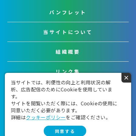
パンフレット
当サイトについて
組織概要
リンク集
×
当サイトでは、利便性の向上と利用状況の解
析、広告配信のためにCookieを使用していま
お問い合わせ
す。
サイトを閲覧いただく際には、Cookieの使用に
同意いただく必要があります。
詳細は
クッキーポリシー
をご確認ください。
同意する