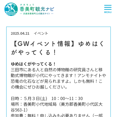
香
me
美
町
観
光
ナ
ビ
-
兵
2025.04.21
イベント
庫
県
【GWイベント情報】ゆめはく
香
美
がやってくる！
町
公
式
ゆめはくがやってくる！
観
光
三田市にある人と自然の博物館の研究員さんと移
サ
動式博物館が小代にやってきます！アンモナイトや
イ
恐竜の化石などが見られますよ。しかも無料！こ
ト
-
の機会にぜひお越しください。
日時：５月３日(土) 10：00～11：30
場所：香美町小代地域局（美方郡香美町小代区大
谷563-1）
参加費：無料！申し込みも必要ありません（一部