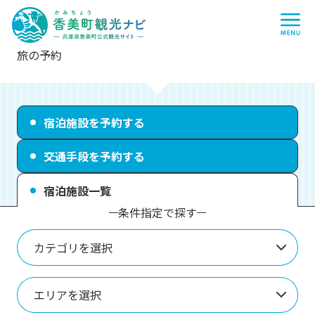
香
me
美
町
観
光
ナ
旅の予約
ビ
-
兵
庫
県
香
宿泊施設を予約する
美
町
公
交通手段を予約する
式
観
光
宿泊施設一覧
サ
イ
条件指定で探す
ト
-
カテゴリを選択
エリアを選択