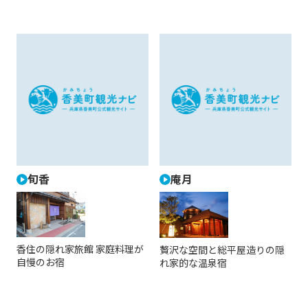
旬香
庵月
香住の隠れ家旅館 家庭料理が
贅沢な空間と総平屋造りの隠
自慢のお宿
れ家的な温泉宿