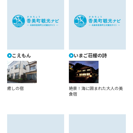
こえもん
いまご荘櫂の詩
癒しの宿
絶景！海に囲まれた大人の美
食宿