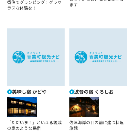
香住でグランピング！グラマ
ます
ラスな体験を！
美味し宿 かどや
波音の宿 くろしお
「ただいま！」といえる親戚
佐津海岸の目の前に建つ料理
の家のような民宿
旅館