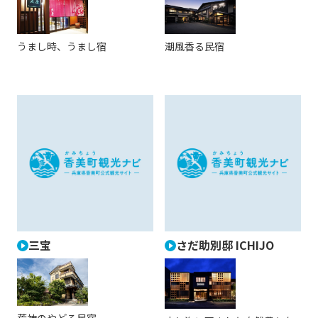
うまし時、うまし宿
潮風香る民宿
三宝
さだ助別邸 ICHIJO
荒神のやどる民宿