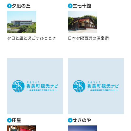
夕凪の丘
三七十館
夕日と凪と過ごすひととき
日本夕陽百選の温泉宿
庄屋
せきのや