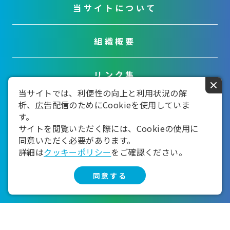
当サイトについて
組織概要
リンク集
×
当サイトでは、利便性の向上と利用状況の解
析、広告配信のためにCookieを使用していま
お問い合わせ
す。
サイトを閲覧いただく際には、Cookieの使用に
同意いただく必要があります。
詳細は
クッキーポリシー
をご確認ください。
同意する
Copyright kami-tourism.com 2022-2026
All Rights Reserved.