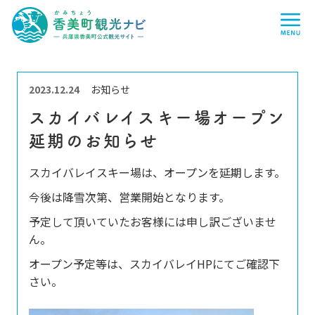
香
me
美
町
観
光
ナ
ビ
-
兵
2023.12.24
お知らせ
庫
県
スカイバレイスキー場オープン
香
美
延期のお知らせ
町
公
式
スカイバレイスキー場は、オープンを延期します。
観
光
今後は降雪次第、営業開始となります。
サ
イ
ト
予定して頂いていたお客様には申し訳ございませ
-
ん。
オープン予定等は、スカイバレイHPにてご確認下
さい。